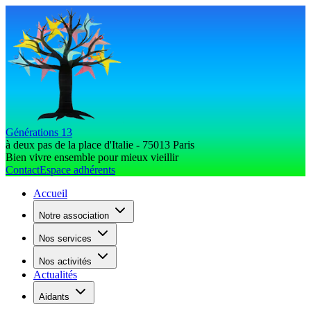
Générations 13
à deux pas de la place d'Italie - 75013 Paris
Bien vivre ensemble pour mieux vieillir
Contact
Espace adhérents
Accueil
Notre association
Nos services
Nos activités
Actualités
Aidants