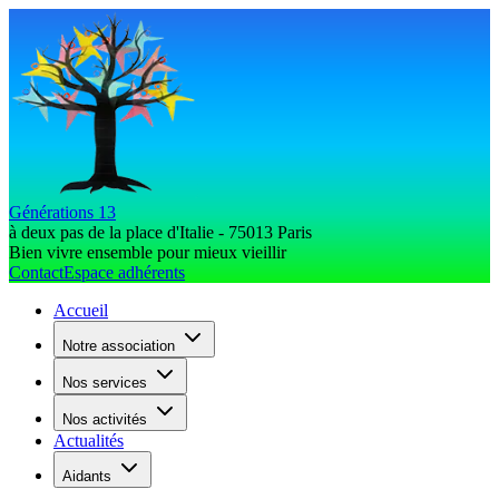
Générations 13
à deux pas de la place d'Italie - 75013 Paris
Bien vivre ensemble pour mieux vieillir
Contact
Espace adhérents
Accueil
Notre association
Nos services
Nos activités
Actualités
Aidants